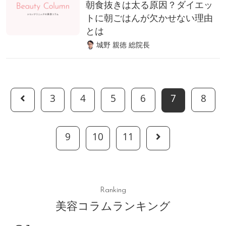
朝食抜きは太る原因？ダイエッ
トに朝ごはんが欠かせない理由
とは
城野 親徳 総院長
3
4
5
6
7
8
9
10
11
Ranking
美容コラムランキング