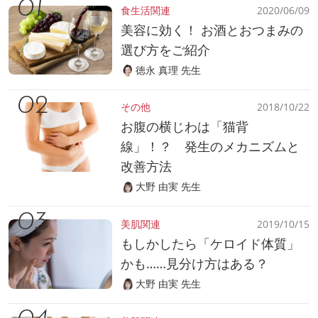
食生活関連
2020/06/09
美容に効く！ お酒とおつまみの
選び方をご紹介
徳永 真理 先生
その他
2018/10/22
お腹の横じわは「猫背
線」！？ 発生のメカニズムと
改善方法
大野 由実 先生
美肌関連
2019/10/15
もしかしたら「ケロイド体質」
かも……見分け方はある？
大野 由実 先生