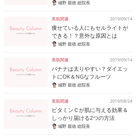
城野 親徳 総院長
美肌関連
2019/09/14
痩せている人にもセルライトが
できる！？意外な原因とは
城野 親徳 総院長
美肌関連
2019/09/14
バナナは太りやすい？ダイエッ
トにOK＆NGなフルーツ
城野 親徳 総院長
美肌関連
2019/08/24
ビタミンＣが肌に与える効果＆
しっかり届ける2つの方法
城野 親徳 総院長