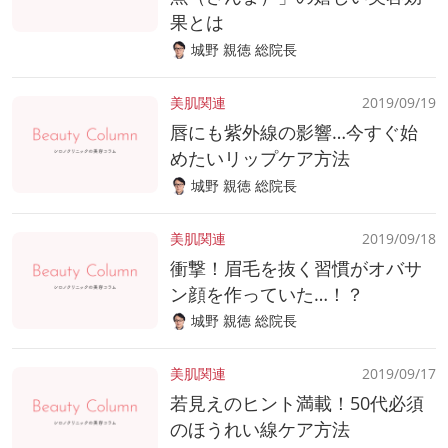
果とは
城野 親徳 総院長
美肌関連
2019/09/19
唇にも紫外線の影響…今すぐ始
めたいリップケア方法
城野 親徳 総院長
美肌関連
2019/09/18
衝撃！眉毛を抜く習慣がオバサ
ン顔を作っていた…！？
城野 親徳 総院長
美肌関連
2019/09/17
若見えのヒント満載！50代必須
のほうれい線ケア方法