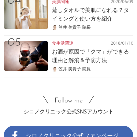
美肌関連
2020/06/09
蒸しタオルで美肌になれる？タ
イミングと使い方を紹介
笠井 美貴子 院長
食生活関連
2018/01/10
お酒が原因で「クマ」ができる
理由と解消＆予防方法
笠井 美貴子 院長
Follow me
シロノクリニック公式SNSアカウント
シロノクリニック公式ファンページ