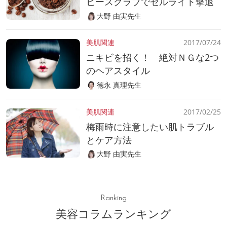
ヒースクラブでセルライト撃退
大野 由実先生
美肌関連
2017/07/24
ニキビを招く！ 絶対ＮＧな2つ
のヘアスタイル
徳永 真理先生
美肌関連
2017/02/25
梅雨時に注意したい肌トラブル
とケア方法
大野 由実先生
Ranking
美容コラムランキング