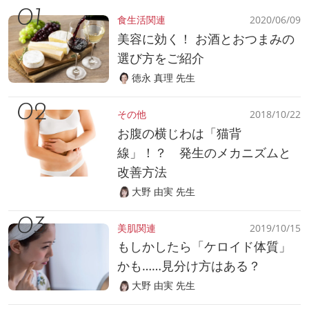
食生活関連
2020/06/09
美容に効く！ お酒とおつまみの
選び方をご紹介
徳永 真理 先生
その他
2018/10/22
お腹の横じわは「猫背
線」！？ 発生のメカニズムと
改善方法
大野 由実 先生
美肌関連
2019/10/15
もしかしたら「ケロイド体質」
かも……見分け方はある？
大野 由実 先生