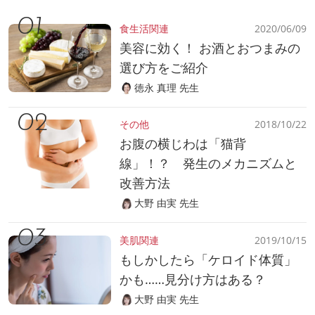
食生活関連
2020/06/09
美容に効く！ お酒とおつまみの
選び方をご紹介
徳永 真理 先生
その他
2018/10/22
お腹の横じわは「猫背
線」！？ 発生のメカニズムと
改善方法
大野 由実 先生
美肌関連
2019/10/15
もしかしたら「ケロイド体質」
かも……見分け方はある？
大野 由実 先生