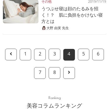
その他
2019/11/19
うつぶせ寝は顔のたるみを招
く！？ 肌に負担をかけない寝
方とは
大野 由実 先生
1
2
3
4
5
6
7
8
Ranking
美容コラムランキング