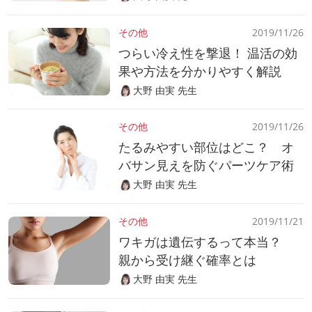
その他
2019/11/26
つらい冷え性を撃退！ 温活の効
果や方法を分かりやすく解説
大野 由実 先生
その他
2019/11/26
たるみやすい部位はどこ？ オ
バサン見えを防ぐパーツケア術
大野 由実 先生
その他
2019/11/21
ワキガは遺伝するって本当？
親から受け継ぐ確率とは
大野 由実 先生