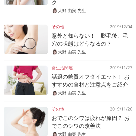
ク
大野 由実 先生
その他
2019/12/04
意外と知らない！ 脱毛後、毛
穴の状態はどうなるの？
大野 由実 先生
食生活関連
2019/11/27
話題の糖質オフダイエット！ お
すすめの食材と注意点をご紹介
大野 由実 先生
その他
2019/11/26
おでこのシワは疲れが原因？ お
でこのシワの改善法
大野 由実 先生