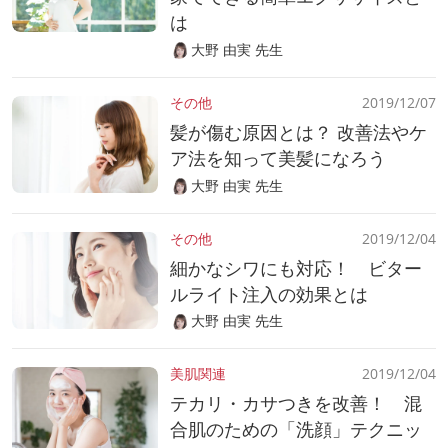
は
大野 由実 先生
その他
2019/12/07
髪が傷む原因とは？ 改善法やケ
ア法を知って美髪になろう
大野 由実 先生
その他
2019/12/04
細かなシワにも対応！ ビター
ルライト注入の効果とは
大野 由実 先生
美肌関連
2019/12/04
テカリ・カサつきを改善！ 混
合肌のための「洗顔」テクニッ