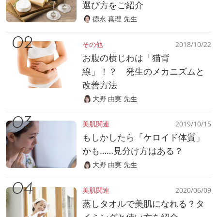
選び方をご紹介
徳永 真理 先生
その他
2018/10/22
お腹の横じわは「猫背
線」！？ 発生のメカニズムと
改善方法
大野 由実 先生
美肌関連
2019/10/15
もしかしたら「ケロイド体質」
かも……見分け方はある？
大野 由実 先生
美肌関連
2020/06/09
蒸しタオルで美肌になれる？タ