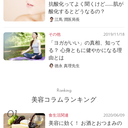
抗酸化ってよく聞くけど……肌が
酸化するとどうなるの？
江馬 潤医局長
その他
2019/11/18
「ヨガがいい」の真相、知って
る？ 心身ともに健やかになる理
由とは
徳永 真理先生
Ranking
美容コラムランキング
食生活関連
2020/06/09
美容に効く！ お酒とおつまみの