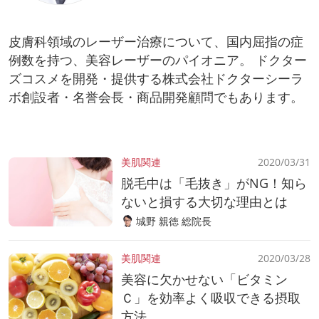
皮膚科領域のレーザー治療について、国内屈指の症
例数を持つ、美容レーザーのパイオニア。 ドクター
ズコスメを開発・提供する株式会社ドクターシーラ
ボ創設者・名誉会長・商品開発顧問でもあります。
美肌関連
2020/03/31
脱毛中は「毛抜き」がNG！知ら
ないと損する大切な理由とは
城野 親徳 総院長
美肌関連
2020/03/28
美容に欠かせない「ビタミン
Ｃ」を効率よく吸収できる摂取
方法