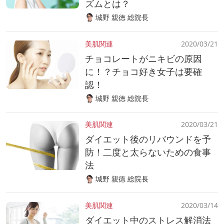
ズムとは？
城野 親徳 総院長
美肌関連
2020/03/21
チョコレートがニキビの原因
に！？チョコ好き女子は要確
認！
城野 親徳 総院長
美肌関連
2020/03/21
ダイエット後のリバウンドを予
防！二度と太らないための食事
法
城野 親徳 総院長
美肌関連
2020/03/14
ダイエット中のストレス解消法