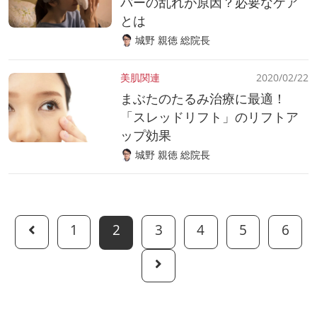
バーの乱れが原因？必要なケア
とは
城野 親徳 総院長
美肌関連
2020/02/22
まぶたのたるみ治療に最適！
「スレッドリフト」のリフトア
ップ効果
城野 親徳 総院長
1
2
3
4
5
6