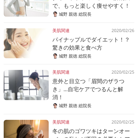
で、もっと楽しく痩せやすく！
城野 親徳 総院長
美肌関連
2020/02/26
パイナップルでダイエット！？
驚きの効果と食べ方
城野 親徳 総院長
美肌関連
2020/02/25
意外と目立つ「眉間のザラつ
き」…自宅ケアでつるんと解
消！
城野 親徳 総院長
美肌関連
2020/02/25
冬の肌のゴワツキはターンオー