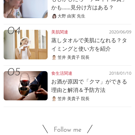
かも……見分け方はある？
大野 由実 先生
美肌関連
2020/06/09
蒸しタオルで美肌になれる？タ
イミングと使い方を紹介
笠井 美貴子 院長
食生活関連
2018/01/10
お酒が原因で「クマ」ができる
理由と解消＆予防方法
笠井 美貴子 院長
Follow me