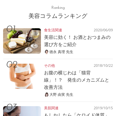
Ranking
美容コラムランキング
食生活関連
2020/06/09
美容に効く！ お酒とおつまみの
選び方をご紹介
徳永 真理 先生
その他
2018/10/22
お腹の横じわは「猫背
線」！？ 発生のメカニズムと
改善方法
大野 由実 先生
美肌関連
2019/10/15
もしかしたら「ケロイド体質」