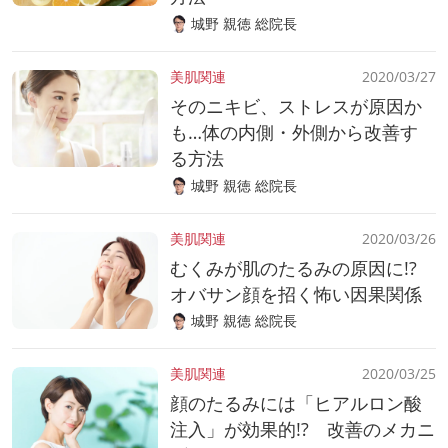
城野 親徳 総院長
美肌関連
2020/03/27
そのニキビ、ストレスが原因か
も…体の内側・外側から改善す
る方法
城野 親徳 総院長
美肌関連
2020/03/26
むくみが肌のたるみの原因に!?
オバサン顔を招く怖い因果関係
城野 親徳 総院長
美肌関連
2020/03/25
顔のたるみには「ヒアルロン酸
注入」が効果的!? 改善のメカニ