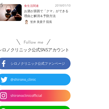
2018/01/10
食生活関連
お酒が原因で「クマ」ができる
理由と解消＆予防方法
笠井 美貴子 院長
Follow me
シロノクリニック公式SNSアカウント
シロノクリニック公式ファンページ
@shirono_clinic
shironoclinicofficial