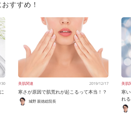
におすすめ！
/30
美肌関連
2019/12/17
美肌
に
寒さが原因で肌荒れが起こるって本当！？
寒い
れる
城野 親徳総院長