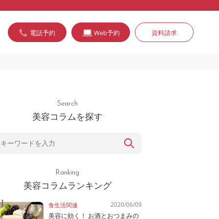
電話予約
Web予約
資料請求
Search
美容コラムを探す
Ranking
美容コラムランキング
2020/06/09
食生活関連
美容に効く！ お酒とおつまみの