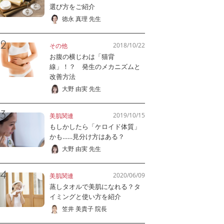
選び方をご紹介
徳永 真理 先生
2018/10/22
その他
お腹の横じわは「猫背
線」！？ 発生のメカニズムと
改善方法
大野 由実 先生
2019/10/15
美肌関連
もしかしたら「ケロイド体質」
かも……見分け方はある？
大野 由実 先生
2020/06/09
美肌関連
蒸しタオルで美肌になれる？タ
イミングと使い方を紹介
笠井 美貴子 院長