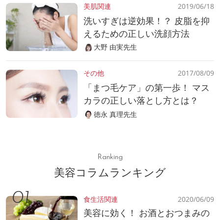
美肌関連
2019/06/18
洗いすぎは逆効果！？ 皮脂を抑
えるための正しい洗顔方法
大野 由実先生
その他
2017/08/09
「まつ毛ケア」の第一歩！ マス
カラの正しい落とし方とは？
徳永 真理先生
Ranking
美容コラムランキング
食生活関連
2020/06/09
美容に効く！ お酒とおつまみの