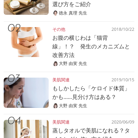
選び方をご紹介
徳永 真理 先生
その他
2018/10/22
お腹の横じわは「猫背
線」！？ 発生のメカニズムと
改善方法
大野 由実 先生
美肌関連
2019/10/15
もしかしたら「ケロイド体質」
かも……見分け方はある？
大野 由実 先生
美肌関連
2020/06/09
蒸しタオルで美肌になれる？タ