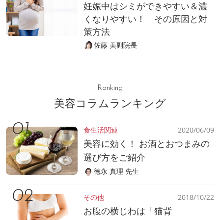
妊娠中はシミができやすい＆濃
くなりやすい！ その原因と対
策方法
佐藤 美副院長
Ranking
美容コラムランキング
食生活関連
2020/06/09
美容に効く！ お酒とおつまみの
選び方をご紹介
徳永 真理 先生
その他
2018/10/22
お腹の横じわは「猫背