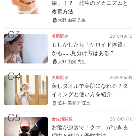
線」！？ 発生のメカニズムと
改善方法
大野 由実 先生
美肌関連
2019/10/15
もしかしたら「ケロイド体質」
かも……見分け方はある？
大野 由実 先生
美肌関連
2020/06/09
蒸しタオルで美肌になれる？タ
イミングと使い方を紹介
笠井 美貴子 院長
食生活関連
2018/01/10
お酒が原因で「クマ」ができる
理由と解消＆予防方法