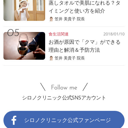
蒸しタオルで美肌になれる？タ
イミングと使い方を紹介
笠井 美貴子 院長
食生活関連
2018/01/10
お酒が原因で「クマ」ができる
理由と解消＆予防方法
笠井 美貴子 院長
Follow me
シロノクリニック公式SNSアカウント
シロノクリニック公式ファンページ