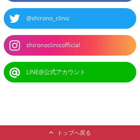
@shirono_clinic
shironoclinicofficial
LINE@公式アカウント
トップへ戻る