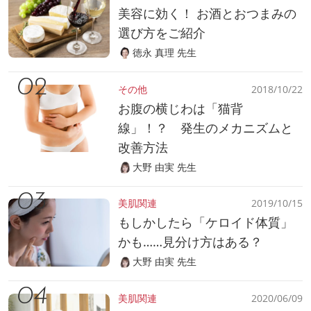
美容に効く！ お酒とおつまみの
選び方をご紹介
徳永 真理 先生
その他
2018/10/22
お腹の横じわは「猫背
線」！？ 発生のメカニズムと
改善方法
大野 由実 先生
美肌関連
2019/10/15
もしかしたら「ケロイド体質」
かも……見分け方はある？
大野 由実 先生
美肌関連
2020/06/09