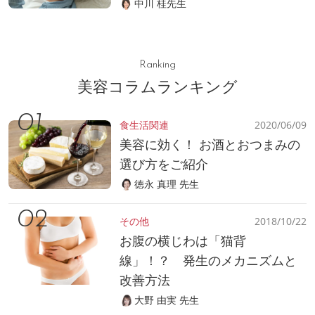
中川 桂先生
Ranking
美容コラムランキング
食生活関連
2020/06/09
美容に効く！ お酒とおつまみの
選び方をご紹介
徳永 真理 先生
その他
2018/10/22
お腹の横じわは「猫背
線」！？ 発生のメカニズムと
改善方法
大野 由実 先生