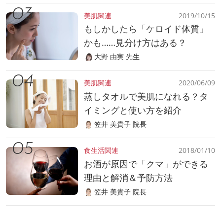
美肌関連
2019/10/15
もしかしたら「ケロイド体質」
かも……見分け方はある？
大野 由実 先生
美肌関連
2020/06/09
蒸しタオルで美肌になれる？タ
イミングと使い方を紹介
笠井 美貴子 院長
食生活関連
2018/01/10
お酒が原因で「クマ」ができる
理由と解消＆予防方法
笠井 美貴子 院長