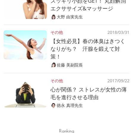
スッキリ小顔をGET！ 丸顔解消
エクササイズ&マッサージ
大野 由実先生
その他
2018/03/31
【女性必見】春の体臭はきつく
なりがち？ 汗腺を鍛えて対
策！
佐藤 美副院長
その他
2017/09/22
心が関係？ ストレスが女性の薄
毛を進行させる理由
徳永 真理先生
Ranking