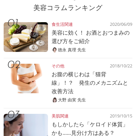
美容コラムランキング
食生活関連
2020/06/09
美容に効く！ お酒とおつまみの
選び方をご紹介
徳永 真理 先生
その他
2018/10/22
お腹の横じわは「猫背
線」！？ 発生のメカニズムと
改善方法
大野 由実 先生
美肌関連
2019/10/15
もしかしたら「ケロイド体質」
かも……見分け方はある？