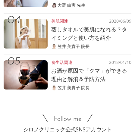
大野 由実 先生
美肌関連
2020/06/09
蒸しタオルで美肌になれる？タ
イミングと使い方を紹介
笠井 美貴子 院長
食生活関連
2018/01/10
お酒が原因で「クマ」ができる
理由と解消＆予防方法
笠井 美貴子 院長
Follow me
シロノクリニック公式SNSアカウント