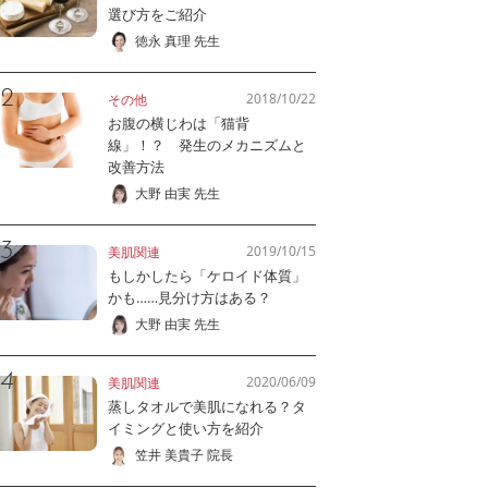
選び方をご紹介
徳永 真理 先生
2018/10/22
その他
お腹の横じわは「猫背
線」！？ 発生のメカニズムと
改善方法
大野 由実 先生
2019/10/15
美肌関連
もしかしたら「ケロイド体質」
かも……見分け方はある？
大野 由実 先生
2020/06/09
美肌関連
蒸しタオルで美肌になれる？タ
イミングと使い方を紹介
笠井 美貴子 院長