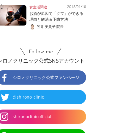
2018/01/10
食生活関連
お酒が原因で「クマ」ができる
理由と解消＆予防方法
笠井 美貴子 院長
Follow me
シロノクリニック公式SNSアカウント
シロノクリニック公式ファンページ
@shirono_clinic
shironoclinicofficial