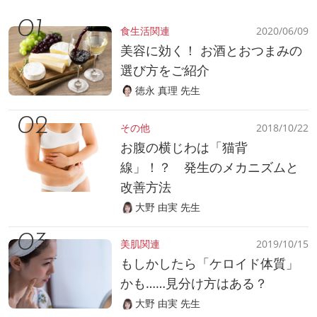
食生活関連
2020/06/09
美容に効く！ お酒とおつまみの
選び方をご紹介
徳永 真理 先生
その他
2018/10/22
お腹の横じわは「猫背
線」！？ 発生のメカニズムと
改善方法
大野 由実 先生
美肌関連
2019/10/15
もしかしたら「ケロイド体質」
かも……見分け方はある？
大野 由実 先生