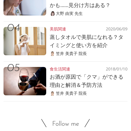
かも……見分け方はある？
大野 由実 先生
美肌関連
2020/06/09
蒸しタオルで美肌になれる？タ
イミングと使い方を紹介
笠井 美貴子 院長
食生活関連
2018/01/10
お酒が原因で「クマ」ができる
理由と解消＆予防方法
笠井 美貴子 院長
Follow me