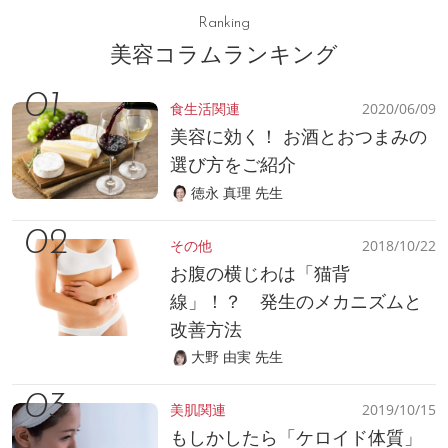
Ranking
美容コラムランキング
食生活関連
2020/06/09
美容に効く！ お酒とおつまみの
選び方をご紹介
徳永 真理 先生
その他
2018/10/22
お腹の横じわは「猫背
線」！？ 発生のメカニズムと
改善方法
大野 由実 先生
美肌関連
2019/10/15
もしかしたら「ケロイド体質」