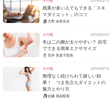
その他
2018/02/13
残業が多い人でもできる「スキ
マダイエット」のコツ
大野 由実先生
その他
2018/02/23
冬は二の腕が太りやすい？ 自宅
でできる簡単エクササイズ
笠井 美貴子院長
その他
2019/03/18
無理なく続けられて嬉しい効
果！ つま先立ちダイエットの
魅力とやり方
佐藤 美副院長