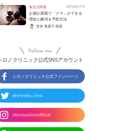
2018/01/10
食生活関連
お酒が原因で「クマ」ができる
理由と解消＆予防方法
笠井 美貴子 院長
Follow me
シロノクリニック公式SNSアカウント
シロノクリニック公式ファンページ
@shirono_clinic
shironoclinicofficial