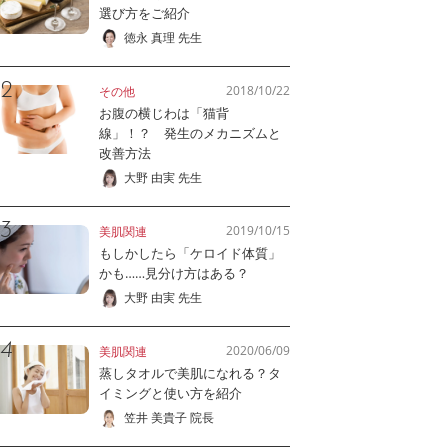
選び方をご紹介
徳永 真理 先生
2018/10/22
その他
お腹の横じわは「猫背
線」！？ 発生のメカニズムと
改善方法
大野 由実 先生
2019/10/15
美肌関連
もしかしたら「ケロイド体質」
かも……見分け方はある？
大野 由実 先生
2020/06/09
美肌関連
蒸しタオルで美肌になれる？タ
イミングと使い方を紹介
笠井 美貴子 院長