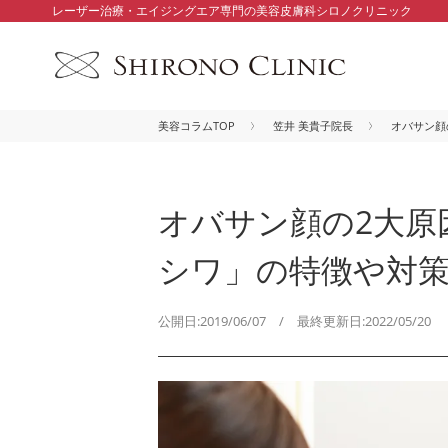
レーザー治療・エイジングエア専門の美容皮膚科シロノクリニック
美容コラムTOP
笠井 美貴子院長
オバサン顔
オバサン顔の2大原
シワ」の特徴や対
公開日:2019/06/07 / 最終更新日:2022/05/20