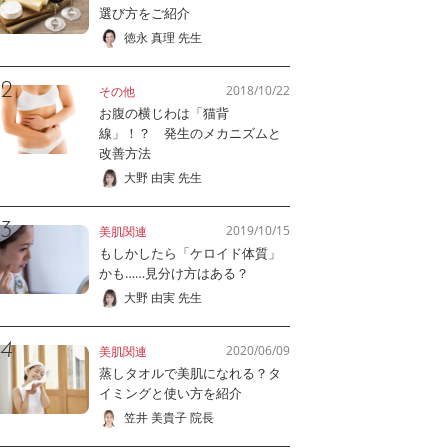
選び方をご紹介
徳永 真理 先生
2018/10/22
その他
お腹の横じわは「猫背
線」！？ 発生のメカニズムと
改善方法
大野 由実 先生
2019/10/15
美肌関連
もしかしたら「ケロイド体質」
かも……見分け方はある？
大野 由実 先生
2020/06/09
美肌関連
蒸しタオルで美肌になれる？タ
イミングと使い方を紹介
笠井 美貴子 院長