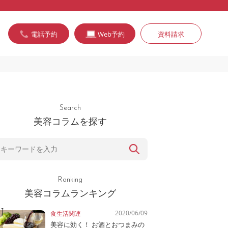
電話予約
Web予約
資料請求
Search
美容コラムを探す
Ranking
美容コラムランキング
2020/06/09
食生活関連
美容に効く！ お酒とおつまみの