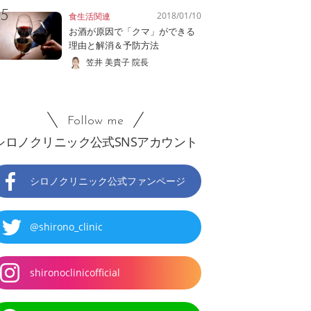
2018/01/10
食生活関連
お酒が原因で「クマ」ができる
理由と解消＆予防方法
笠井 美貴子 院長
Follow me
シロノクリニック公式SNSアカウント
シロノクリニック公式ファンページ
@shirono_clinic
shironoclinicofficial