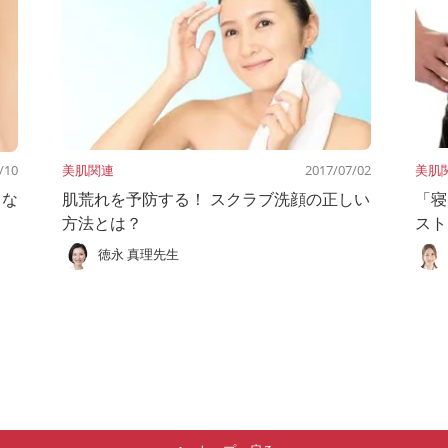
/10
美肌関連
2017/07/02
美肌
さな
肌荒れを予防する！ スクラブ洗顔の正しい
「寝
方法とは？
スト
徳永 真理先生