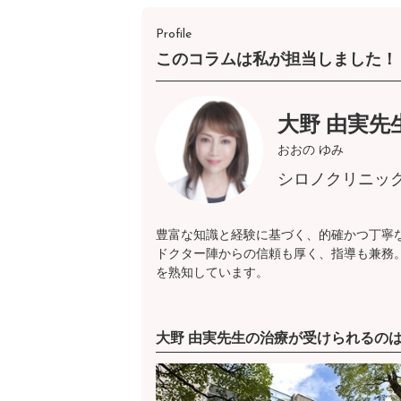
Profile
このコラムは私が担当しました！
大野 由実先
おおの ゆみ
シロノクリニッ
豊富な知識と経験に基づく、的確かつ丁寧
ドクター陣からの信頼も厚く、指導も兼務
を熟知しています。
大野 由実先生の治療が受けられるの