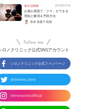
2018/01/10
食生活関連
お酒が原因で「クマ」ができる
理由と解消＆予防方法
笠井 美貴子 院長
Follow me
シロノクリニック公式SNSアカウント
シロノクリニック公式ファンページ
@shirono_clinic
shironoclinicofficial