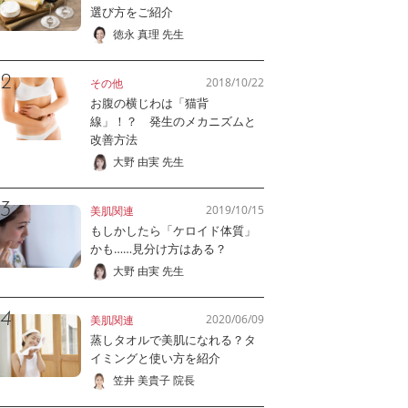
選び方をご紹介
徳永 真理 先生
2018/10/22
その他
お腹の横じわは「猫背
線」！？ 発生のメカニズムと
改善方法
大野 由実 先生
2019/10/15
美肌関連
もしかしたら「ケロイド体質」
かも……見分け方はある？
大野 由実 先生
2020/06/09
美肌関連
蒸しタオルで美肌になれる？タ
イミングと使い方を紹介
笠井 美貴子 院長