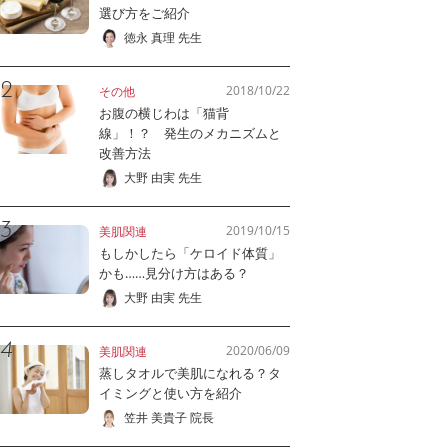
選び方をご紹介
徳永 真理 先生
2018/10/22
その他
お腹の横じわは「猫背
線」！？ 発生のメカニズムと
改善方法
大野 由実 先生
2019/10/15
美肌関連
もしかしたら「ケロイド体質」
かも……見分け方はある？
大野 由実 先生
2020/06/09
美肌関連
蒸しタオルで美肌になれる？タ
イミングと使い方を紹介
笠井 美貴子 院長