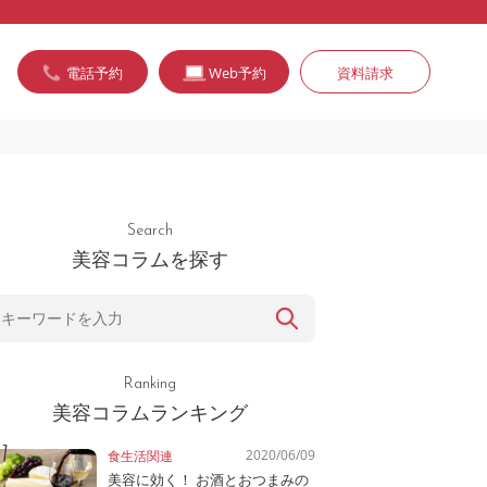
電話予約
Web予約
資料請求
Search
美容コラムを探す
Ranking
美容コラムランキング
2020/06/09
食生活関連
美容に効く！ お酒とおつまみの