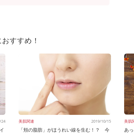
におすすめ！
/24
美肌関連
2019/10/15
美肌
イ
「頬の脂肪」がほうれい線を生む！？ 今
あっ