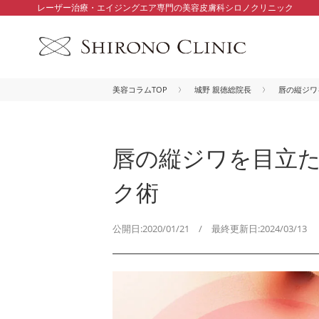
レーザー治療・エイジングエア専門の美容皮膚科シロノクリニック
美容コラムTOP
城野 親徳総院長
唇の縦ジワ
唇の縦ジワを目立
ク術
公開日:2020/01/21 / 最終更新日:2024/03/13