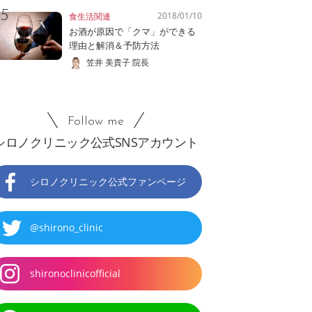
2018/01/10
食生活関連
お酒が原因で「クマ」ができる
理由と解消＆予防方法
笠井 美貴子 院長
Follow me
シロノクリニック公式SNSアカウント
シロノクリニック公式ファンページ
@shirono_clinic
shironoclinicofficial