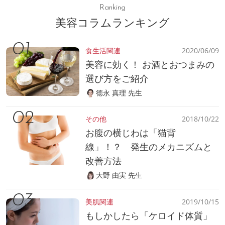
Ranking
美容コラムランキング
食生活関連
2020/06/09
美容に効く！ お酒とおつまみの
選び方をご紹介
徳永 真理 先生
その他
2018/10/22
お腹の横じわは「猫背
線」！？ 発生のメカニズムと
改善方法
大野 由実 先生
美肌関連
2019/10/15
もしかしたら「ケロイド体質」