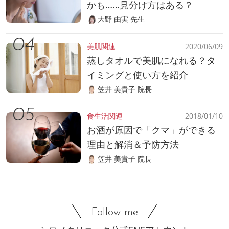
かも……見分け方はある？
大野 由実 先生
美肌関連
2020/06/09
蒸しタオルで美肌になれる？タ
イミングと使い方を紹介
笠井 美貴子 院長
食生活関連
2018/01/10
お酒が原因で「クマ」ができる
理由と解消＆予防方法
笠井 美貴子 院長
Follow me