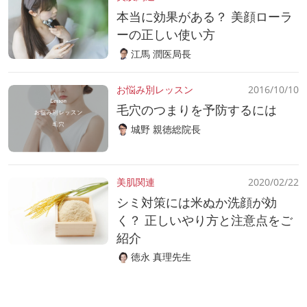
本当に効果がある？ 美顔ローラ
ーの正しい使い方
江馬 潤医局長
お悩み別レッスン
2016/10/10
毛穴のつまりを予防するには
城野 親徳総院長
美肌関連
2020/02/22
シミ対策には米ぬか洗顔が効
く？ 正しいやり方と注意点をご
紹介
徳永 真理先生