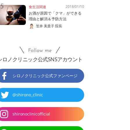
2018/01/10
食生活関連
お酒が原因で「クマ」ができる
理由と解消＆予防方法
笠井 美貴子 院長
Follow me
シロノクリニック公式SNSアカウント
シロノクリニック公式ファンページ
@shirono_clinic
shironoclinicofficial