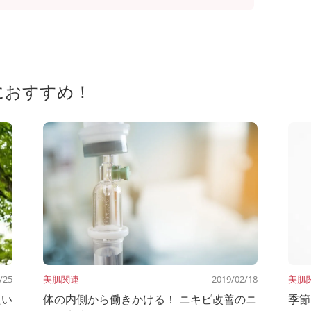
におすすめ！
/25
美肌関連
2019/02/18
美肌
たい
体の内側から働きかける！ ニキビ改善のニ
季節