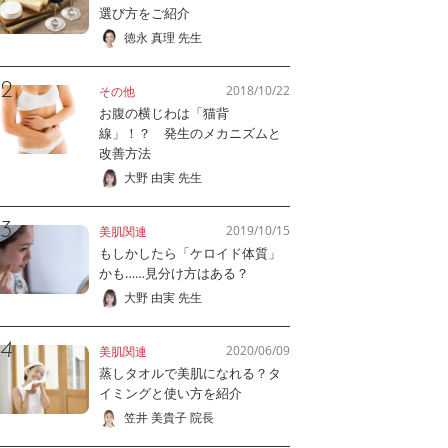
選び方をご紹介
徳永 真理 先生
2018/10/22
その他
お腹の横じわは「猫背
線」！？ 発生のメカニズムと
改善方法
大野 由実 先生
2019/10/15
美肌関連
もしかしたら「ケロイド体質」
かも……見分け方はある？
大野 由実 先生
2020/06/09
美肌関連
蒸しタオルで美肌になれる？タ
イミングと使い方を紹介
笠井 美貴子 院長