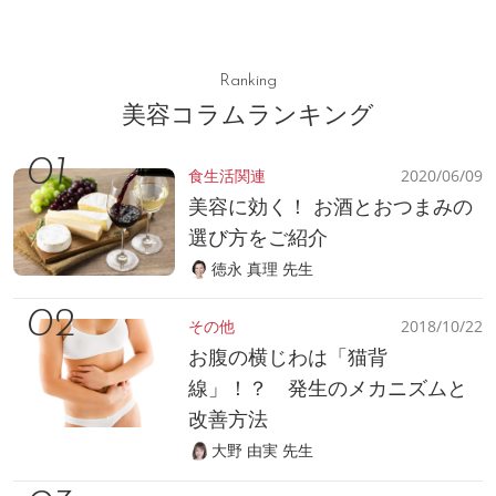
Ranking
美容コラムランキング
食生活関連
2020/06/09
美容に効く！ お酒とおつまみの
選び方をご紹介
徳永 真理 先生
その他
2018/10/22
お腹の横じわは「猫背
線」！？ 発生のメカニズムと
改善方法
大野 由実 先生