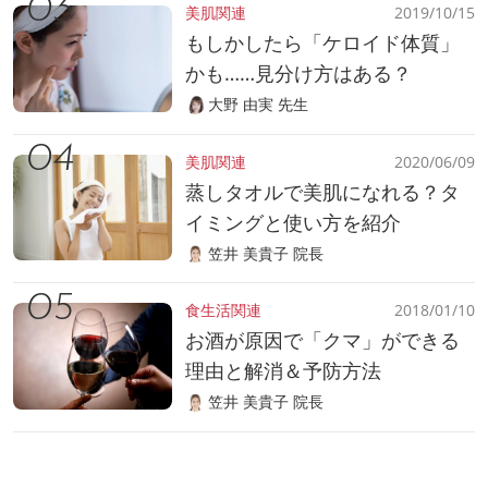
美肌関連
2019/10/15
もしかしたら「ケロイド体質」
かも……見分け方はある？
大野 由実 先生
美肌関連
2020/06/09
蒸しタオルで美肌になれる？タ
イミングと使い方を紹介
笠井 美貴子 院長
食生活関連
2018/01/10
お酒が原因で「クマ」ができる
理由と解消＆予防方法
笠井 美貴子 院長