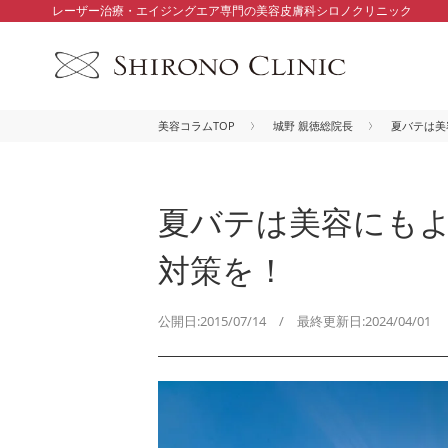
レーザー治療・エイジングエア専門の美容皮膚科シロノクリニック
美容コラムTOP
城野 親徳総院長
夏バテは美
夏バテは美容にも
対策を！
公開日:2015/07/14 / 最終更新日:2024/04/01