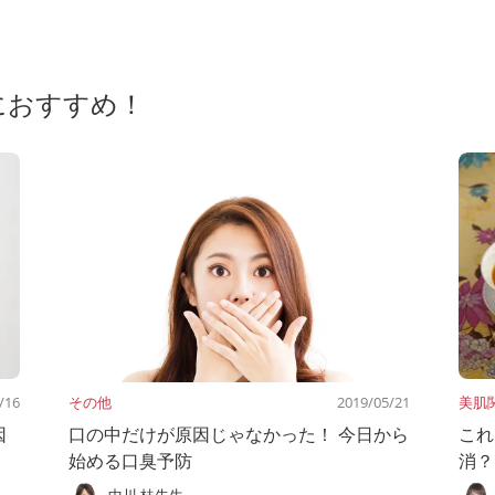
におすすめ！
/16
その他
2019/05/21
美肌
因
口の中だけが原因じゃなかった！ 今日から
これ
始める口臭予防
消？