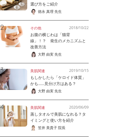
選び方をご紹介
徳永 真理 先生
2018/10/22
その他
お腹の横じわは「猫背
線」！？ 発生のメカニズムと
改善方法
大野 由実 先生
2019/10/15
美肌関連
もしかしたら「ケロイド体質」
かも……見分け方はある？
大野 由実 先生
2020/06/09
美肌関連
蒸しタオルで美肌になれる？タ
イミングと使い方を紹介
笠井 美貴子 院長