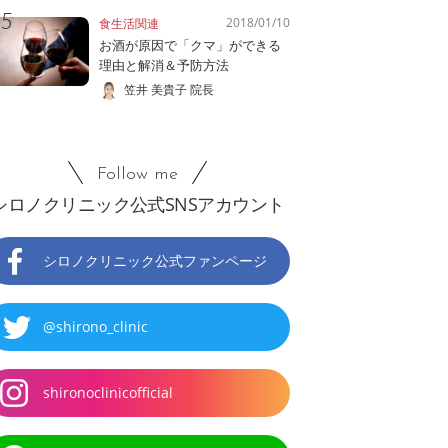
2018/01/10
食生活関連
お酒が原因で「クマ」ができる
理由と解消＆予防方法
笠井 美貴子 院長
Follow me
シロノクリニック公式SNSアカウント
シロノクリニック公式ファンページ
@shirono_clinic
shironoclinicofficial