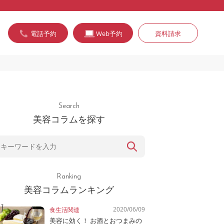
電話予約
Web予約
資料請求
Search
美容コラムを探す
Ranking
美容コラムランキング
2020/06/09
食生活関連
美容に効く！ お酒とおつまみの