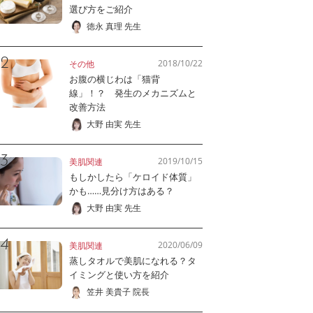
選び方をご紹介
徳永 真理 先生
2018/10/22
その他
お腹の横じわは「猫背
線」！？ 発生のメカニズムと
改善方法
大野 由実 先生
2019/10/15
美肌関連
もしかしたら「ケロイド体質」
かも……見分け方はある？
大野 由実 先生
2020/06/09
美肌関連
蒸しタオルで美肌になれる？タ
イミングと使い方を紹介
笠井 美貴子 院長