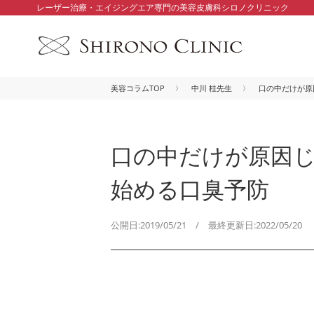
レーザー治療・エイジングエア専門の美容皮膚科シロノクリニック
美容コラムTOP
中川 桂先生
口の中だけが原
口の中だけが原因じ
始める口臭予防
公開日:2019/05/21 / 最終更新日:2022/05/20