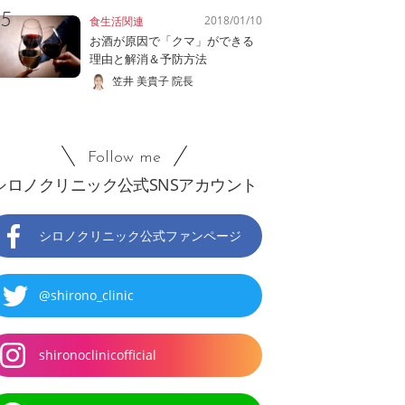
2018/01/10
食生活関連
お酒が原因で「クマ」ができる
理由と解消＆予防方法
笠井 美貴子 院長
Follow me
シロノクリニック公式SNSアカウント
シロノクリニック公式ファンページ
@shirono_clinic
shironoclinicofficial