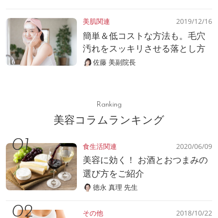
美肌関連
2019/12/16
簡単＆低コストな方法も。毛穴
汚れをスッキリさせる落とし方
佐藤 美副院長
Ranking
美容コラムランキング
食生活関連
2020/06/09
美容に効く！ お酒とおつまみの
選び方をご紹介
徳永 真理 先生
その他
2018/10/22