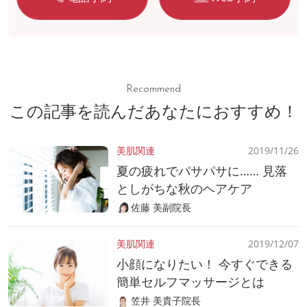
Recommend
この記事を読んだあなたにおすすめ！
美肌関連
2019/11/26
夏の疲れでパサパサに…… 見落
としがちな秋のヘアケア
佐藤 美副院長
美肌関連
2019/12/07
小顔になりたい！ 今すぐできる
簡単セルフマッサージとは
笠井 美貴子院長