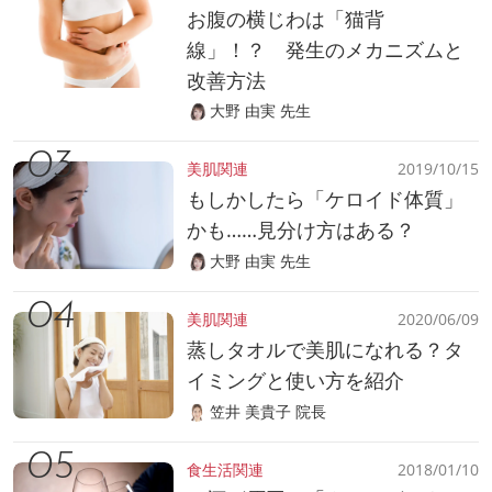
お腹の横じわは「猫背
線」！？ 発生のメカニズムと
改善方法
大野 由実 先生
美肌関連
2019/10/15
もしかしたら「ケロイド体質」
かも……見分け方はある？
大野 由実 先生
美肌関連
2020/06/09
蒸しタオルで美肌になれる？タ
イミングと使い方を紹介
笠井 美貴子 院長
食生活関連
2018/01/10