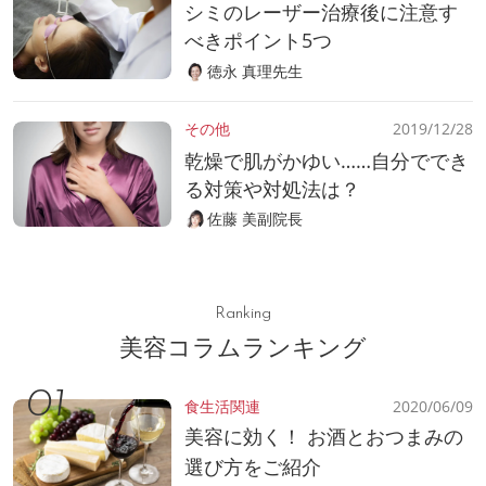
シミのレーザー治療後に注意す
べきポイント5つ
徳永 真理先生
その他
2019/12/28
乾燥で肌がかゆい……自分ででき
る対策や対処法は？
佐藤 美副院長
Ranking
美容コラムランキング
食生活関連
2020/06/09
美容に効く！ お酒とおつまみの
選び方をご紹介