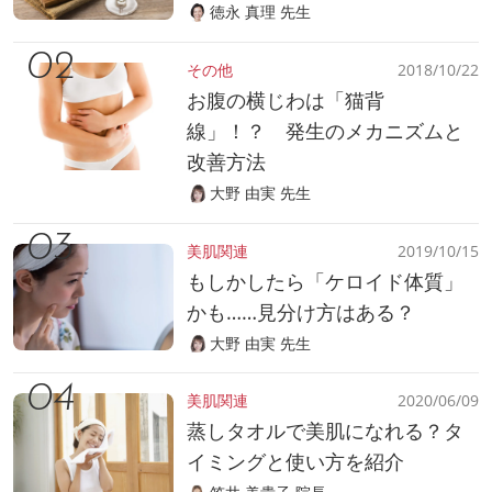
徳永 真理 先生
その他
2018/10/22
お腹の横じわは「猫背
線」！？ 発生のメカニズムと
改善方法
大野 由実 先生
美肌関連
2019/10/15
もしかしたら「ケロイド体質」
かも……見分け方はある？
大野 由実 先生
美肌関連
2020/06/09
蒸しタオルで美肌になれる？タ
イミングと使い方を紹介