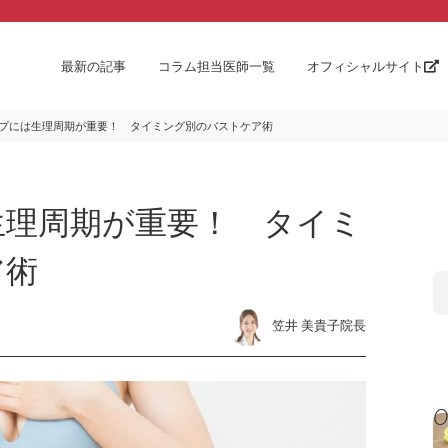
最新の記事
コラム担当医師一覧
オフィシャルサイト
プには生理周期が重要！ タイミング別のバストケア術
生理周期が重要！ タイミ
ア術
笠井 美貴子院長