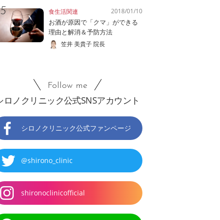
2018/01/10
食生活関連
お酒が原因で「クマ」ができる
理由と解消＆予防方法
笠井 美貴子 院長
Follow me
シロノクリニック公式SNSアカウント
シロノクリニック公式ファンページ
@shirono_clinic
shironoclinicofficial