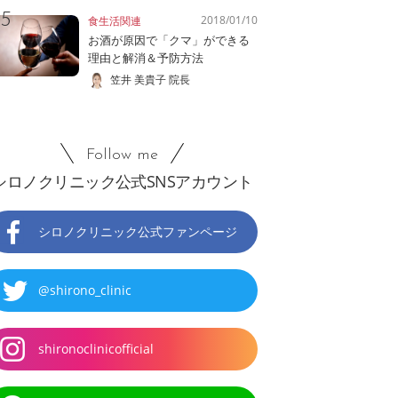
2018/01/10
食生活関連
お酒が原因で「クマ」ができる
理由と解消＆予防方法
笠井 美貴子 院長
Follow me
シロノクリニック公式SNSアカウント
シロノクリニック公式ファンページ
@shirono_clinic
shironoclinicofficial