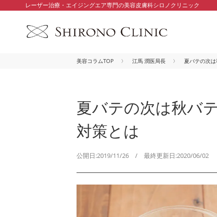
レーザー治療・エイジングエア専門の美容皮膚科シロノクリニック
美容コラムTOP
江馬 潤医局長
夏バテの次は
夏バテの次は秋バテ
対策とは
公開日:2019/11/26 / 最終更新日:2020/06/02