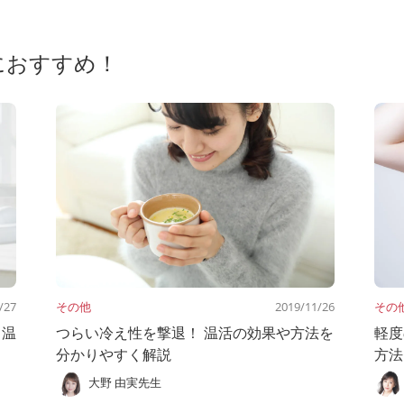
におすすめ！
/27
その他
2019/11/26
その
る温
つらい冷え性を撃退！ 温活の効果や方法を
軽度
分かりやすく解説
方法
大野 由実先生