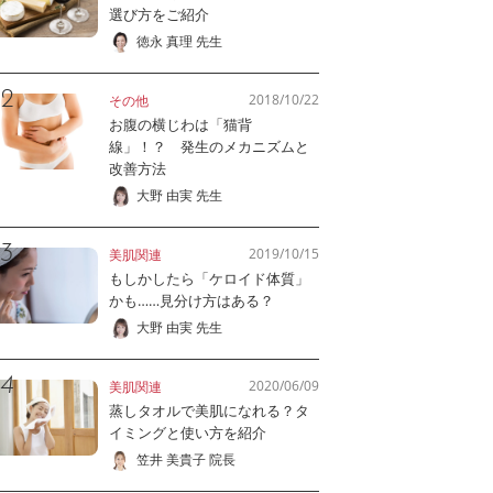
選び方をご紹介
徳永 真理 先生
2018/10/22
その他
お腹の横じわは「猫背
線」！？ 発生のメカニズムと
改善方法
大野 由実 先生
2019/10/15
美肌関連
もしかしたら「ケロイド体質」
かも……見分け方はある？
大野 由実 先生
2020/06/09
美肌関連
蒸しタオルで美肌になれる？タ
イミングと使い方を紹介
笠井 美貴子 院長