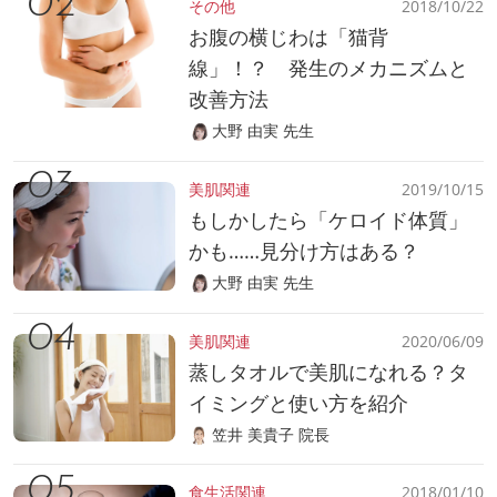
その他
2018/10/22
お腹の横じわは「猫背
線」！？ 発生のメカニズムと
改善方法
大野 由実 先生
美肌関連
2019/10/15
もしかしたら「ケロイド体質」
かも……見分け方はある？
大野 由実 先生
美肌関連
2020/06/09
蒸しタオルで美肌になれる？タ
イミングと使い方を紹介
笠井 美貴子 院長
食生活関連
2018/01/10