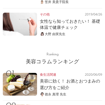
笠井 美貴子院長
その他
2019/04/26
女性なら知っておきたい！ 基礎
体温で健康チェック
大野 由実先生
Ranking
美容コラムランキング
食生活関連
2020/06/09
美容に効く！ お酒とおつまみの
選び方をご紹介
徳永 真理 先生