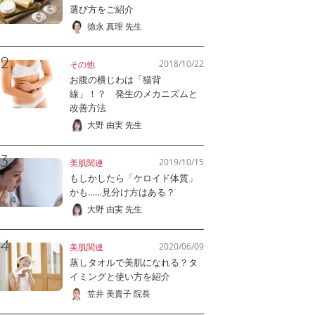
選び方をご紹介
徳永 真理 先生
2018/10/22
その他
お腹の横じわは「猫背
線」！？ 発生のメカニズムと
改善方法
大野 由実 先生
2019/10/15
美肌関連
もしかしたら「ケロイド体質」
かも……見分け方はある？
大野 由実 先生
2020/06/09
美肌関連
蒸しタオルで美肌になれる？タ
イミングと使い方を紹介
笠井 美貴子 院長