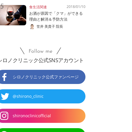
2018/01/10
食生活関連
お酒が原因で「クマ」ができる
理由と解消＆予防方法
笠井 美貴子 院長
Follow me
シロノクリニック公式SNSアカウント
シロノクリニック公式ファンページ
@shirono_clinic
shironoclinicofficial