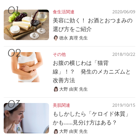
食生活関連
2020/06/09
美容に効く！ お酒とおつまみの
選び方をご紹介
徳永 真理 先生
その他
2018/10/22
お腹の横じわは「猫背
線」！？ 発生のメカニズムと
改善方法
大野 由実 先生
美肌関連
2019/10/15
もしかしたら「ケロイド体質」
かも……見分け方はある？
大野 由実 先生