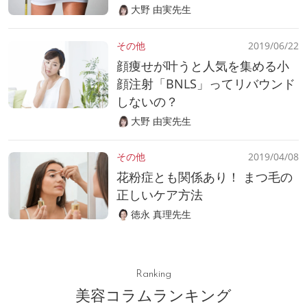
大野 由実先生
その他
2019/06/22
顔痩せが叶うと人気を集める小
顔注射「BNLS」ってリバウンド
しないの？
大野 由実先生
その他
2019/04/08
花粉症とも関係あり！ まつ毛の
正しいケア方法
徳永 真理先生
Ranking
美容コラムランキング