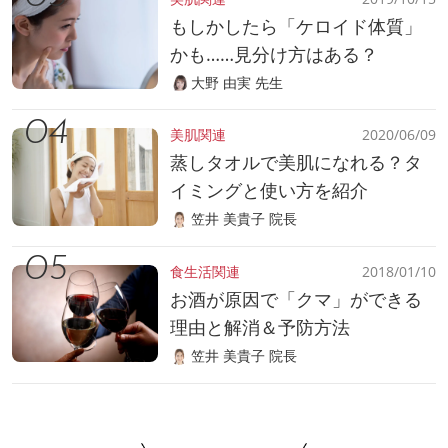
もしかしたら「ケロイド体質」
かも……見分け方はある？
大野 由実 先生
美肌関連
2020/06/09
蒸しタオルで美肌になれる？タ
イミングと使い方を紹介
笠井 美貴子 院長
食生活関連
2018/01/10
お酒が原因で「クマ」ができる
理由と解消＆予防方法
笠井 美貴子 院長