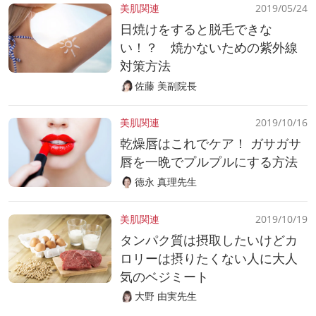
美肌関連
2019/05/24
日焼けをすると脱毛できな
い！？ 焼かないための紫外線
対策方法
佐藤 美副院長
美肌関連
2019/10/16
乾燥唇はこれでケア！ ガサガサ
唇を一晩でプルプルにする方法
徳永 真理先生
美肌関連
2019/10/19
タンパク質は摂取したいけどカ
ロリーは摂りたくない人に大人
気のベジミート
大野 由実先生