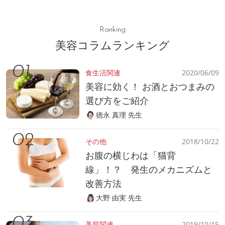
Ranking
美容コラムランキング
食生活関連
2020/06/09
美容に効く！ お酒とおつまみの
選び方をご紹介
徳永 真理 先生
その他
2018/10/22
お腹の横じわは「猫背
線」！？ 発生のメカニズムと
改善方法
大野 由実 先生
美肌関連
2019/10/15