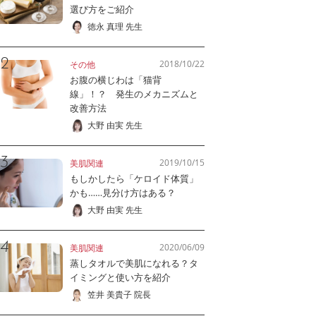
選び方をご紹介
徳永 真理 先生
2018/10/22
その他
お腹の横じわは「猫背
線」！？ 発生のメカニズムと
改善方法
大野 由実 先生
2019/10/15
美肌関連
もしかしたら「ケロイド体質」
かも……見分け方はある？
大野 由実 先生
2020/06/09
美肌関連
蒸しタオルで美肌になれる？タ
イミングと使い方を紹介
笠井 美貴子 院長