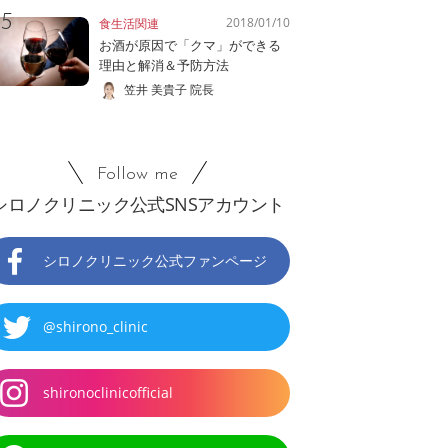
2018/01/10
食生活関連
お酒が原因で「クマ」ができる
理由と解消＆予防方法
笠井 美貴子 院長
Follow me
シロノクリニック公式SNSアカウント
シロノクリニック公式ファンページ
@shirono_clinic
shironoclinicofficial