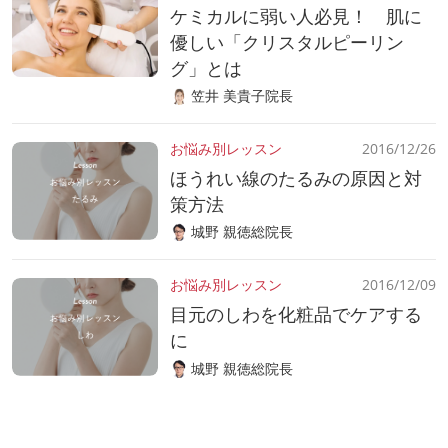
ケミカルに弱い人必見！ 肌に
優しい「クリスタルピーリン
グ」とは
笠井 美貴子院長
お悩み別レッスン
2016/12/26
ほうれい線のたるみの原因と対
策方法
城野 親徳総院長
お悩み別レッスン
2016/12/09
目元のしわを化粧品でケアする
に
城野 親徳総院長