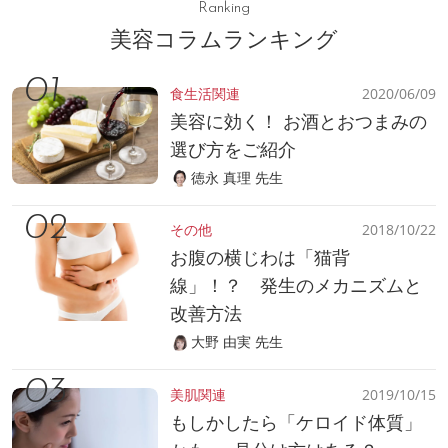
Ranking
美容コラムランキング
食生活関連
2020/06/09
美容に効く！ お酒とおつまみの
選び方をご紹介
徳永 真理 先生
その他
2018/10/22
お腹の横じわは「猫背
線」！？ 発生のメカニズムと
改善方法
大野 由実 先生
美肌関連
2019/10/15
もしかしたら「ケロイド体質」