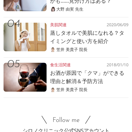
かも……見分け方はある？
大野 由実 先生
美肌関連
2020/06/09
蒸しタオルで美肌になれる？タ
イミングと使い方を紹介
笠井 美貴子 院長
食生活関連
2018/01/10
お酒が原因で「クマ」ができる
理由と解消＆予防方法
笠井 美貴子 院長
Follow me
シロノクリニック公式SNSアカウント