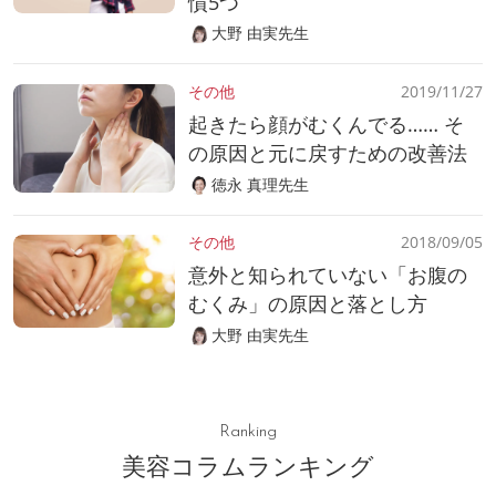
慣5つ
大野 由実先生
その他
2019/11/27
起きたら顔がむくんでる…… そ
の原因と元に戻すための改善法
徳永 真理先生
その他
2018/09/05
意外と知られていない「お腹の
むくみ」の原因と落とし方
大野 由実先生
Ranking
美容コラムランキング