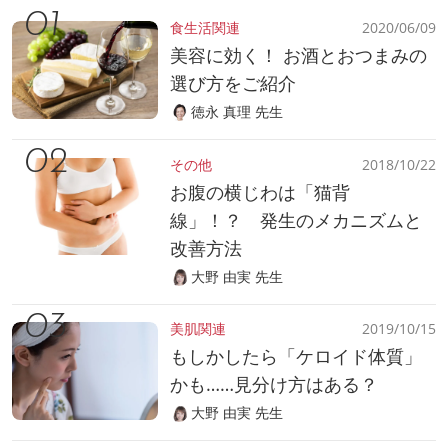
食生活関連
2020/06/09
美容に効く！ お酒とおつまみの
選び方をご紹介
徳永 真理 先生
その他
2018/10/22
お腹の横じわは「猫背
線」！？ 発生のメカニズムと
改善方法
大野 由実 先生
美肌関連
2019/10/15
もしかしたら「ケロイド体質」
かも……見分け方はある？
大野 由実 先生