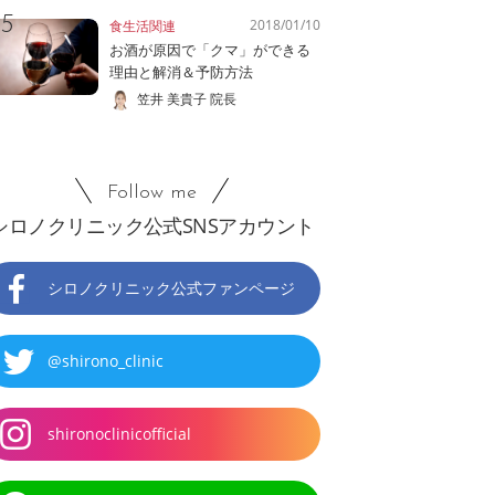
2018/01/10
食生活関連
お酒が原因で「クマ」ができる
理由と解消＆予防方法
笠井 美貴子 院長
Follow me
シロノクリニック公式SNSアカウント
シロノクリニック公式ファンページ
@shirono_clinic
shironoclinicofficial