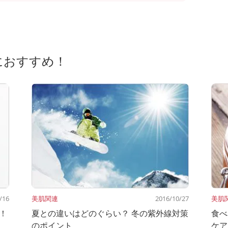
におすすめ！
/16
美肌関連
2016/10/27
美肌
！
夏との違いはどのぐらい？ 冬の紫外線対策
食べ
のポイント
ケア