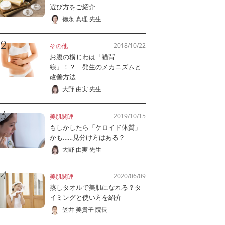
選び方をご紹介
徳永 真理 先生
2018/10/22
その他
お腹の横じわは「猫背
線」！？ 発生のメカニズムと
改善方法
大野 由実 先生
2019/10/15
美肌関連
もしかしたら「ケロイド体質」
かも……見分け方はある？
大野 由実 先生
2020/06/09
美肌関連
蒸しタオルで美肌になれる？タ
イミングと使い方を紹介
笠井 美貴子 院長