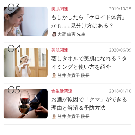
美肌関連
2019/10/15
もしかしたら「ケロイド体質」
かも……見分け方はある？
大野 由実 先生
美肌関連
2020/06/09
蒸しタオルで美肌になれる？タ
イミングと使い方を紹介
笠井 美貴子 院長
食生活関連
2018/01/10
お酒が原因で「クマ」ができる
理由と解消＆予防方法
笠井 美貴子 院長