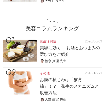
大野 由実先生
Ranking
美容コラムランキング
食生活関連
2020/06/09
美容に効く！ お酒とおつまみの
選び方をご紹介
徳永 真理 先生
その他
2018/10/22
お腹の横じわは「猫背
線」！？ 発生のメカニズムと
改善方法
大野 由実 先生