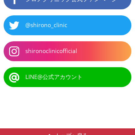
@shirono_clinic
shironoclinicofficial
LINE@公式アカウント