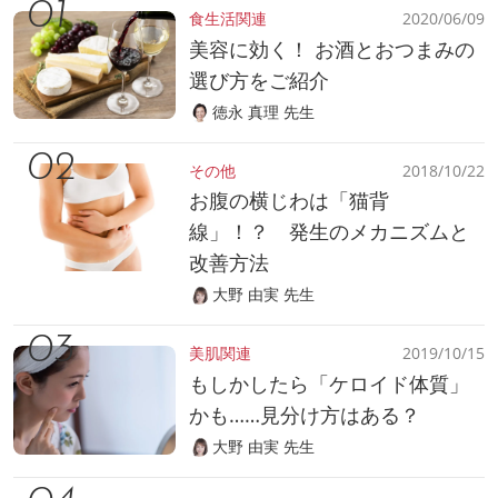
食生活関連
2020/06/09
美容に効く！ お酒とおつまみの
選び方をご紹介
徳永 真理 先生
その他
2018/10/22
お腹の横じわは「猫背
線」！？ 発生のメカニズムと
改善方法
大野 由実 先生
美肌関連
2019/10/15
もしかしたら「ケロイド体質」
かも……見分け方はある？
大野 由実 先生