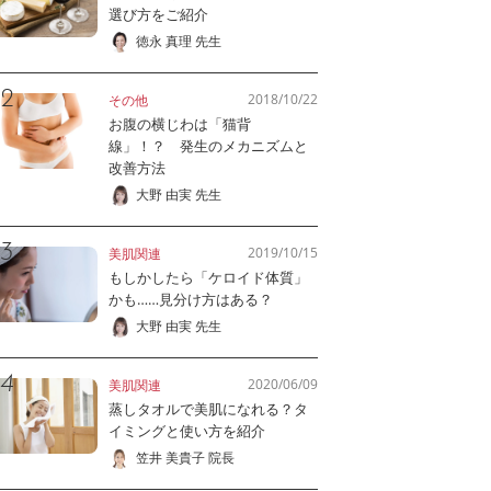
選び方をご紹介
徳永 真理 先生
2018/10/22
その他
お腹の横じわは「猫背
線」！？ 発生のメカニズムと
改善方法
大野 由実 先生
2019/10/15
美肌関連
もしかしたら「ケロイド体質」
かも……見分け方はある？
大野 由実 先生
2020/06/09
美肌関連
蒸しタオルで美肌になれる？タ
イミングと使い方を紹介
笠井 美貴子 院長