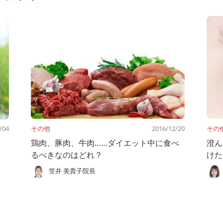
/04
その他
2016/12/20
その
鶏肉、豚肉、牛肉……ダイエット中に食べ
澄ん
るべきなのはどれ？
けた
笠井 美貴子院長