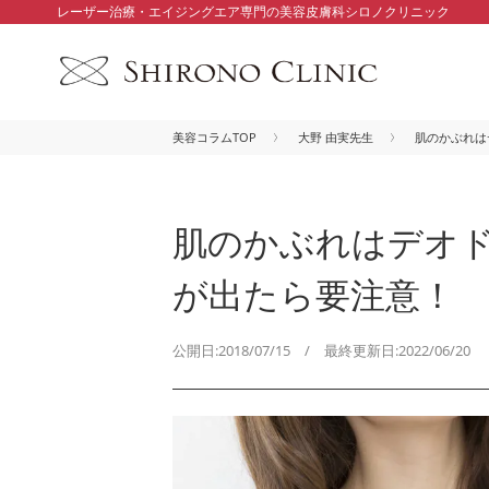
レーザー治療・エイジングエア専門の美容皮膚科シロノクリニック
美容コラムTOP
大野 由実先生
肌のかぶれは
肌のかぶれはデオ
が出たら要注意！
公開日:2018/07/15 / 最終更新日:2022/06/20