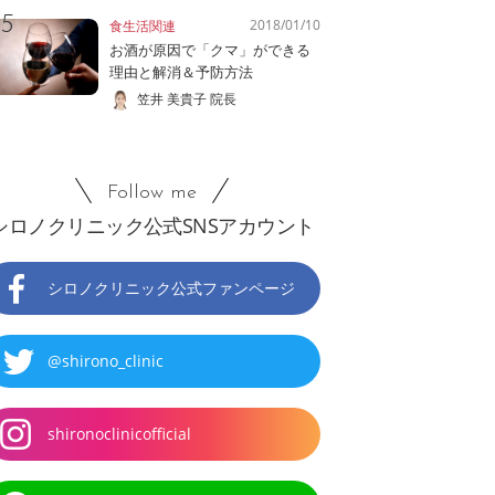
2018/01/10
食生活関連
お酒が原因で「クマ」ができる
理由と解消＆予防方法
笠井 美貴子 院長
Follow me
シロノクリニック公式SNSアカウント
シロノクリニック公式ファンページ
@shirono_clinic
shironoclinicofficial