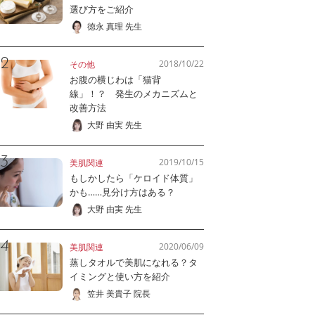
選び方をご紹介
徳永 真理 先生
2018/10/22
その他
お腹の横じわは「猫背
線」！？ 発生のメカニズムと
改善方法
大野 由実 先生
2019/10/15
美肌関連
もしかしたら「ケロイド体質」
かも……見分け方はある？
大野 由実 先生
2020/06/09
美肌関連
蒸しタオルで美肌になれる？タ
イミングと使い方を紹介
笠井 美貴子 院長