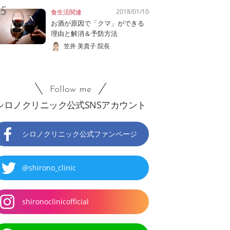
2018/01/10
食生活関連
お酒が原因で「クマ」ができる
理由と解消＆予防方法
笠井 美貴子 院長
Follow me
シロノクリニック公式SNSアカウント
シロノクリニック公式ファンページ
@shirono_clinic
shironoclinicofficial