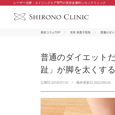
レーザー治療・エイジングエア専門の美容皮膚科シロノクリニック
美容コラムTOP
笠井 美貴子院長
普通のダイ
普通のダイエット
趾」が脚を太くす
公開日:2018/07/25 / 最終更新日:2022/06/20