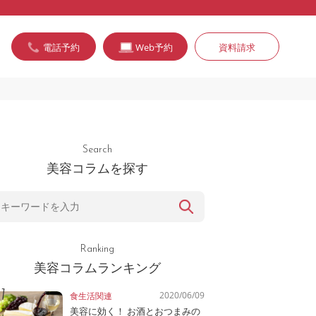
電話予約
Web予約
資料請求
Search
美容コラムを探す
Ranking
美容コラムランキング
2020/06/09
食生活関連
美容に効く！ お酒とおつまみの