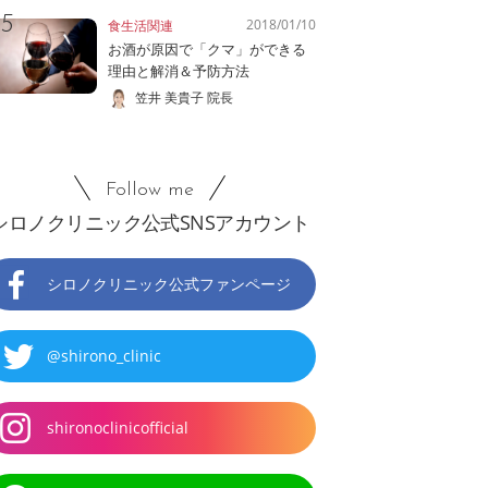
2018/01/10
食生活関連
お酒が原因で「クマ」ができる
理由と解消＆予防方法
笠井 美貴子 院長
Follow me
シロノクリニック公式SNSアカウント
シロノクリニック公式ファンページ
@shirono_clinic
shironoclinicofficial