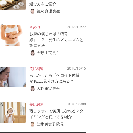
選び方をご紹介
徳永 真理 先生
2018/10/22
その他
お腹の横じわは「猫背
線」！？ 発生のメカニズムと
改善方法
大野 由実 先生
2019/10/15
美肌関連
もしかしたら「ケロイド体質」
かも……見分け方はある？
大野 由実 先生
2020/06/09
美肌関連
蒸しタオルで美肌になれる？タ
イミングと使い方を紹介
笠井 美貴子 院長