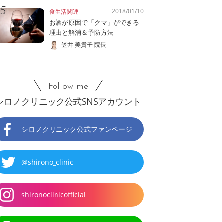
2018/01/10
食生活関連
お酒が原因で「クマ」ができる
理由と解消＆予防方法
笠井 美貴子 院長
Follow me
シロノクリニック公式SNSアカウント
シロノクリニック公式ファンページ
@shirono_clinic
shironoclinicofficial