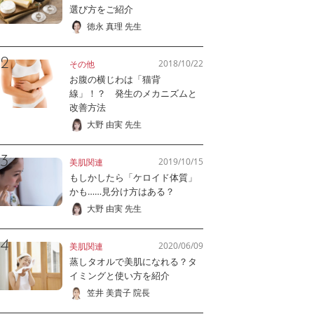
選び方をご紹介
徳永 真理 先生
2018/10/22
その他
お腹の横じわは「猫背
線」！？ 発生のメカニズムと
改善方法
大野 由実 先生
2019/10/15
美肌関連
もしかしたら「ケロイド体質」
かも……見分け方はある？
大野 由実 先生
2020/06/09
美肌関連
蒸しタオルで美肌になれる？タ
イミングと使い方を紹介
笠井 美貴子 院長