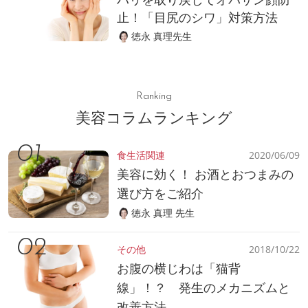
止！「目尻のシワ」対策方法
徳永 真理先生
Ranking
美容コラムランキング
食生活関連
2020/06/09
美容に効く！ お酒とおつまみの
選び方をご紹介
徳永 真理 先生
その他
2018/10/22
お腹の横じわは「猫背
線」！？ 発生のメカニズムと
改善方法