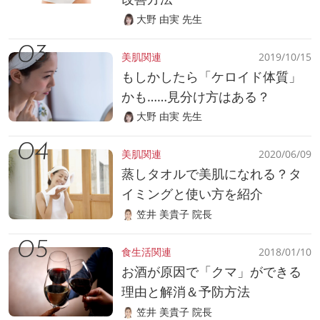
大野 由実 先生
美肌関連
2019/10/15
もしかしたら「ケロイド体質」
かも……見分け方はある？
大野 由実 先生
美肌関連
2020/06/09
蒸しタオルで美肌になれる？タ
イミングと使い方を紹介
笠井 美貴子 院長
食生活関連
2018/01/10
お酒が原因で「クマ」ができる
理由と解消＆予防方法
笠井 美貴子 院長