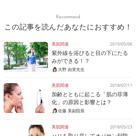
Recommend
この記事を読んだあなたにおすすめ！
美肌関連
2019/05/06
紫外線を浴びると目の下にたる
みができる！？
大野 由実先生
美肌関連
2018/07/11
加齢とともに起こる「肌の菲薄
化」の原因と影響とは？
佐藤 美副院長
美肌関連
2018/05/23
ハリを取り戻してオバサン顔防