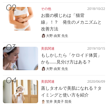
その他
2018/10/22
お腹の横じわは「猫背
線」！？ 発生のメカニズムと
改善方法
大野 由実 先生
美肌関連
2019/10/15
もしかしたら「ケロイド体質」
かも……見分け方はある？
大野 由実 先生
美肌関連
2020/06/09
蒸しタオルで美肌になれる？タ
イミングと使い方を紹介
笠井 美貴子 院長