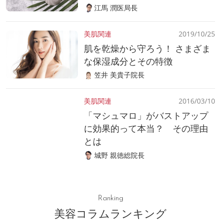
江馬 潤医局長
美肌関連
2019/10/25
肌を乾燥から守ろう！ さまざま
な保湿成分とその特徴
笠井 美貴子院長
美肌関連
2016/03/10
「マシュマロ」がバストアップ
に効果的って本当？ その理由
とは
城野 親徳総院長
Ranking
美容コラムランキング