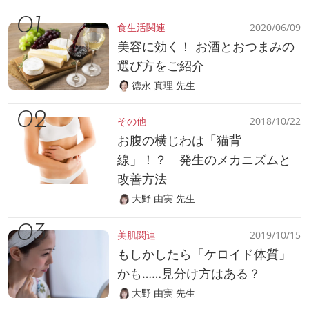
食生活関連
2020/06/09
美容に効く！ お酒とおつまみの
選び方をご紹介
徳永 真理 先生
その他
2018/10/22
お腹の横じわは「猫背
線」！？ 発生のメカニズムと
改善方法
大野 由実 先生
美肌関連
2019/10/15
もしかしたら「ケロイド体質」
かも……見分け方はある？
大野 由実 先生