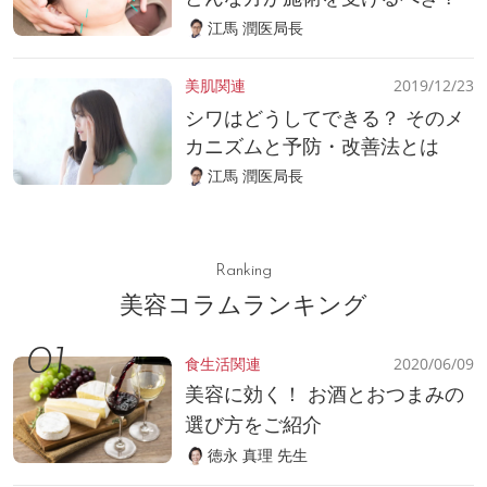
江馬 潤医局長
美肌関連
2019/12/23
シワはどうしてできる？ そのメ
カニズムと予防・改善法とは
江馬 潤医局長
Ranking
美容コラムランキング
食生活関連
2020/06/09
美容に効く！ お酒とおつまみの
選び方をご紹介
徳永 真理 先生