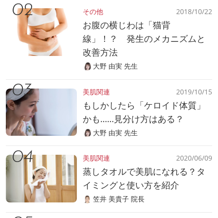
その他
2018/10/22
お腹の横じわは「猫背
線」！？ 発生のメカニズムと
改善方法
大野 由実 先生
美肌関連
2019/10/15
もしかしたら「ケロイド体質」
かも……見分け方はある？
大野 由実 先生
美肌関連
2020/06/09
蒸しタオルで美肌になれる？タ
イミングと使い方を紹介
笠井 美貴子 院長