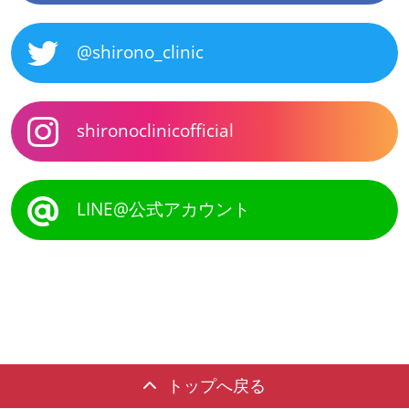
@shirono_clinic
shironoclinicofficial
LINE@公式アカウント
トップへ戻る