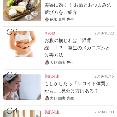
美容に効く！ お酒とおつまみの
選び方をご紹介
徳永 真理 先生
その他
2018/10/22
お腹の横じわは「猫背
線」！？ 発生のメカニズムと
改善方法
大野 由実 先生
美肌関連
2019/10/15
もしかしたら「ケロイド体質」
かも……見分け方はある？
大野 由実 先生
美肌関連
2020/06/09