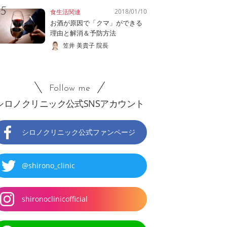
2018/01/10
食生活関連
お酒が原因で「クマ」ができる
理由と解消＆予防方法
笠井 美貴子 院長
Follow me
シロノクリニック公式SNSアカウント
シロノクリニック公式ファンページ
@shirono_clinic
shironoclinicofficial