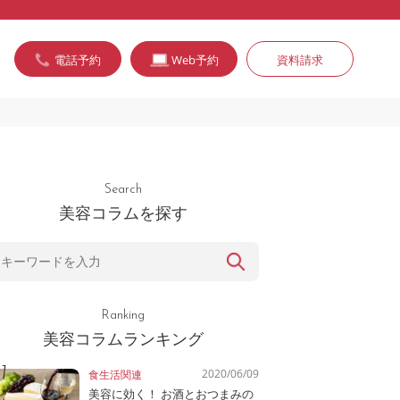
電話予約
Web予約
資料請求
Search
美容コラムを探す
Ranking
美容コラムランキング
2020/06/09
食生活関連
美容に効く！ お酒とおつまみの