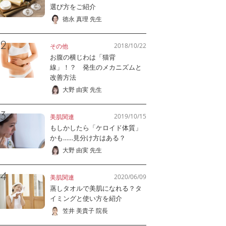
選び方をご紹介
徳永 真理 先生
2018/10/22
その他
お腹の横じわは「猫背
線」！？ 発生のメカニズムと
改善方法
大野 由実 先生
2019/10/15
美肌関連
もしかしたら「ケロイド体質」
かも……見分け方はある？
大野 由実 先生
2020/06/09
美肌関連
蒸しタオルで美肌になれる？タ
イミングと使い方を紹介
笠井 美貴子 院長