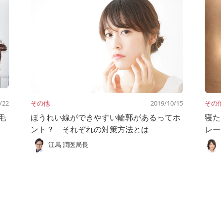
/22
その他
2019/10/15
その
毛
ほうれい線ができやすい輪郭があるってホ
寝た
ント？ それぞれの対策方法とは
レー
江馬 潤医局長