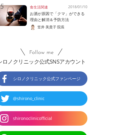
2018/01/10
食生活関連
お酒が原因で「クマ」ができる
理由と解消＆予防方法
笠井 美貴子 院長
Follow me
シロノクリニック公式SNSアカウント
シロノクリニック公式ファンページ
@shirono_clinic
shironoclinicofficial