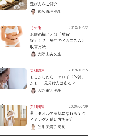
選び方をご紹介
徳永 真理 先生
2018/10/22
その他
お腹の横じわは「猫背
線」！？ 発生のメカニズムと
改善方法
大野 由実 先生
2019/10/15
美肌関連
もしかしたら「ケロイド体質」
かも……見分け方はある？
大野 由実 先生
2020/06/09
美肌関連
蒸しタオルで美肌になれる？タ
イミングと使い方を紹介
笠井 美貴子 院長