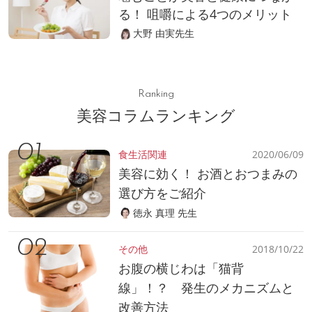
る！ 咀嚼による4つのメリット
大野 由実先生
Ranking
美容コラムランキング
食生活関連
2020/06/09
美容に効く！ お酒とおつまみの
選び方をご紹介
徳永 真理 先生
その他
2018/10/22
お腹の横じわは「猫背
線」！？ 発生のメカニズムと
改善方法