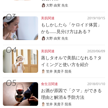
大野 由実 先生
美肌関連
2019/10/15
もしかしたら「ケロイド体質」
かも……見分け方はある？
大野 由実 先生
美肌関連
2020/06/09
蒸しタオルで美肌になれる？タ
イミングと使い方を紹介
笠井 美貴子 院長
食生活関連
2018/01/10
お酒が原因で「クマ」ができる
理由と解消＆予防方法
笠井 美貴子 院長