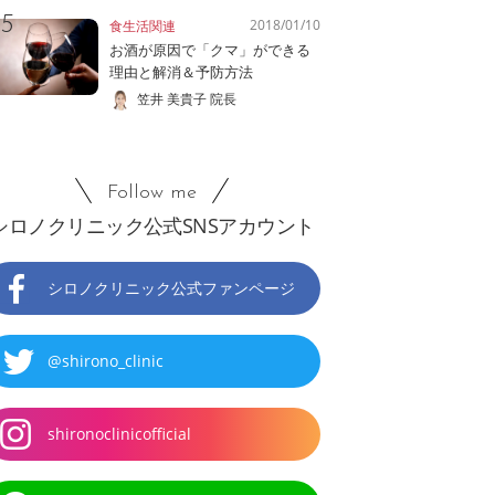
2018/01/10
食生活関連
お酒が原因で「クマ」ができる
理由と解消＆予防方法
笠井 美貴子 院長
Follow me
シロノクリニック公式SNSアカウント
シロノクリニック公式ファンページ
@shirono_clinic
shironoclinicofficial