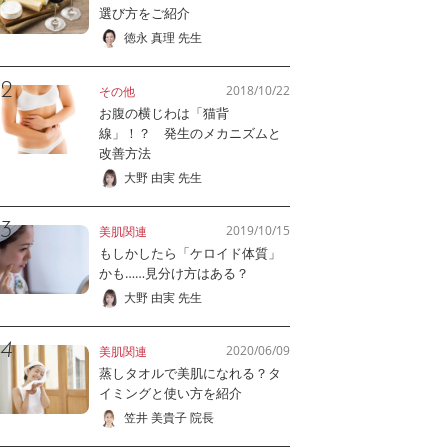
選び方をご紹介
徳永 真理 先生
2018/10/22
その他
お腹の横じわは「猫背
線」！？ 発生のメカニズムと
改善方法
大野 由実 先生
2019/10/15
美肌関連
もしかしたら「ケロイド体質」
かも……見分け方はある？
大野 由実 先生
2020/06/09
美肌関連
蒸しタオルで美肌になれる？タ
イミングと使い方を紹介
笠井 美貴子 院長